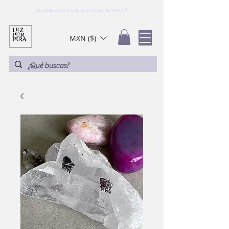
No olvides checar todo en la sección de "Extras"!
MXN ($)