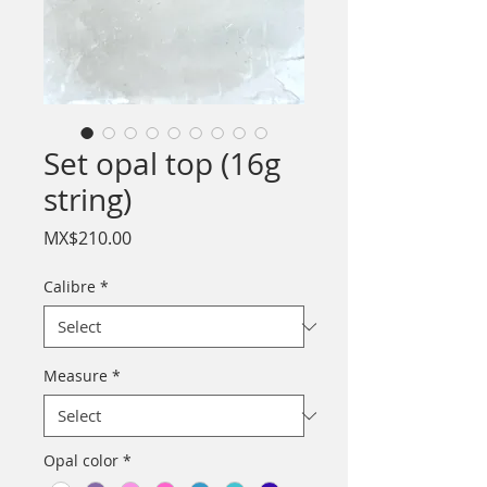
Set opal top (16g
string)
Price
MX$210.00
Calibre
*
Measure
*
Opal color
*