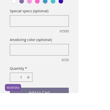
Special specs (optional)
0/500
Anodizing color (optional)
0/20
Quantity
*
RESEÑAS
Add to Cart
Material: Titanium ASTM-F 136