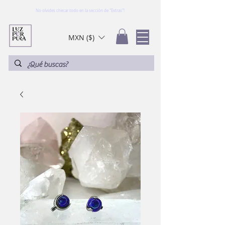
No olvides checar todo en la sección de "Extras"!
MXN ($)