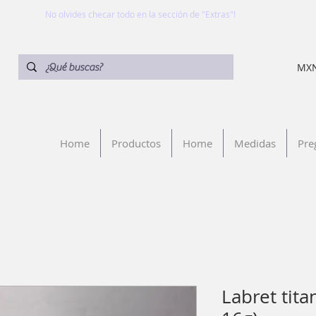
No olvides checar todo en la sección de "Extras"!
MXN
Home
Productos
Home
Medidas
Pre
Labret tita