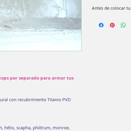
Antes de colocar tu
Lava bien con agua 
pieza. Como compl
enguague bucal 15
No es necesario usa
tops por separado para armar tus
ural con recubrimiento Titanio PVD
h, hélix, scapha, philtrum, monroe,