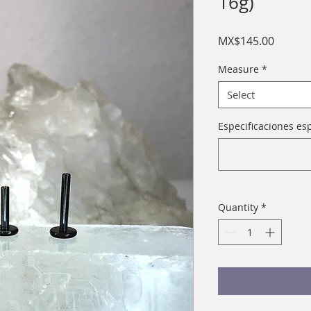
16g)
Price
MX$145.00
Measure
*
Select
Especificaciones esp
Quantity
*