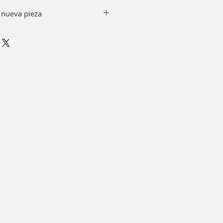
 nueva pieza
y jabón quitando el top de tu
emento, puedes sumergir en
 minutos.
r alcohol.