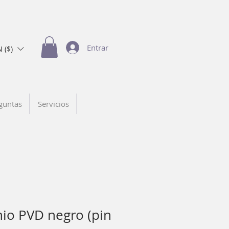
Entrar
 ($)
guntas
Servicios
nio PVD negro (pin