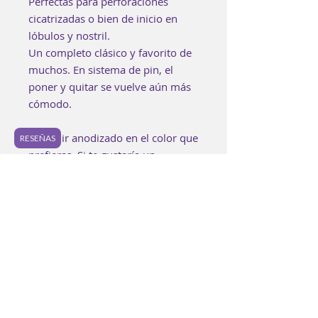
Perfectas para perforaciones
cicatrizadas o bien de inicio en
lóbulos y nostril.
Un completo clásico y favorito de
muchos. En sistema de pin, el
poner y quitar se vuelve aún más
cómodo.
Puede ir anodizado en el color que
RESEÑAS
prefieras. Si te gustaría un
anodizado especial, puedes
encontrarlo en los "Extras" o bien
puedes agregarlo a tu bolsa aquí:
https://www.luzpurpura.com/prod
uct-page/anodizado-especial.
Cada pieza es elaborada buscando
lograr los estándares de calidad.