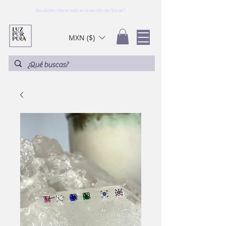
No olvides checar todo en la sección de "Extras"!
MXN ($)