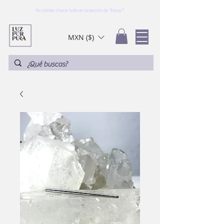
No olvides checar todo en la sección de "Extras"!
MXN ($)