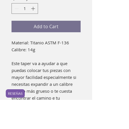
Add to Cart
Material: Titanio ASTM F-136
Calibre: 14g
Este taper va a ayudar a que
puedas colocar tus piezas con
mayor facilidad especialmente si
necesitas expandir a un calibre
mucho más grueso o te cuesta
RESEÑAS
encontrar el camino e tu
perforación. De igual manera si te
quitaste tu perforación y se
encogió va a ayudarte a poder
llegar de nuevo a tu calibre