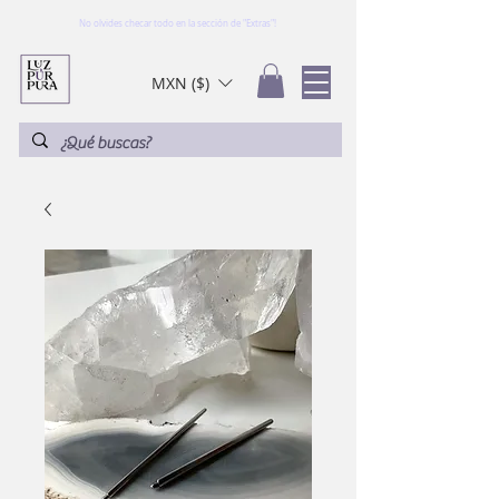
No olvides checar todo en la sección de "Extras"!
MXN ($)