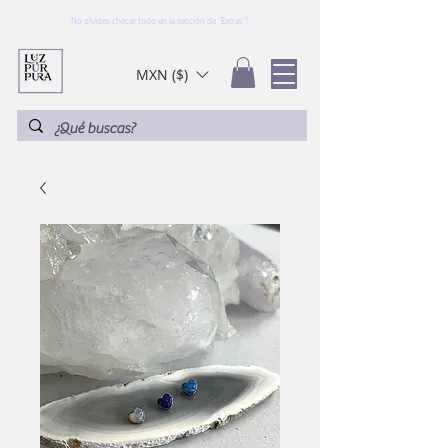
No olvides checar todo en la sección de "Extras"!
MXN ($)