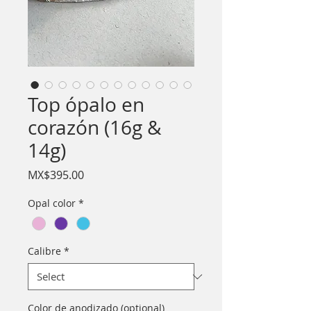
Top ópalo en
corazón (16g &
14g)
Price
MX$395.00
Opal color
*
Calibre
*
Color de anodizado (optional)