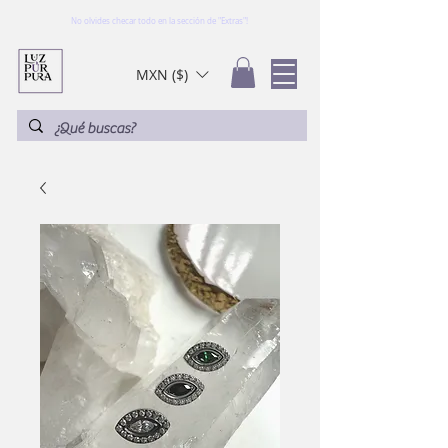
No olvides checar todo en la sección de "Extras"!
MXN ($)