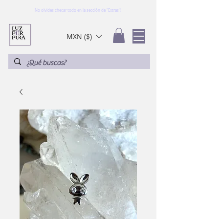
No olvides checar todo en la sección de "Extras"!
MXN ($)