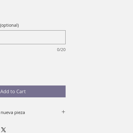
(optional)
0/20
Add to Cart
 nueva pieza
y jabón quitando el top de tu
emento, puedes sumergir en