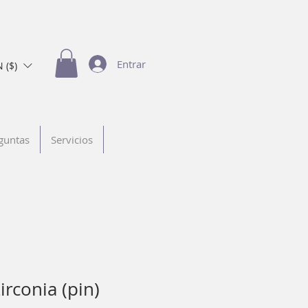
Entrar
 ($)
guntas
Servicios
irconia (pin)