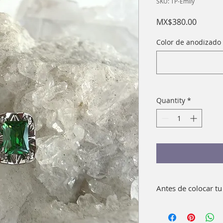
SKU: TP-Emily
Price
MX$380.00
Color de anodizado 
Quantity
*
Antes de colocar tu
Lava bien con agua 
pieza. Como compl