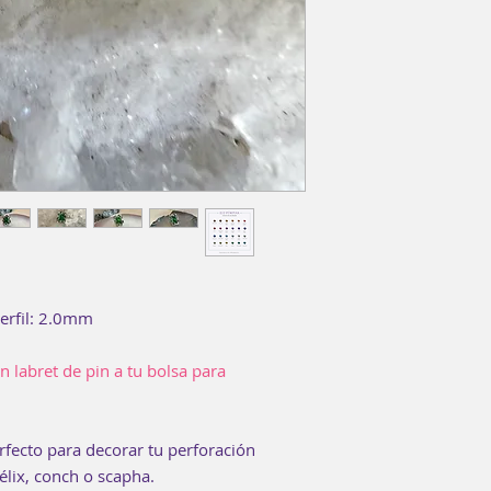
enguague bucal 15
No es necesario usa
erfil: 2.0mm
n labret de pin a tu bolsa para
rfecto para decorar tu perforación
hélix, conch o scapha.