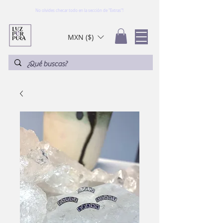
No olvides checar todo en la sección de "Extras"!
MXN ($)