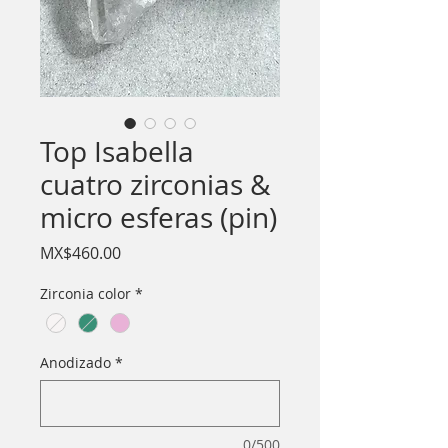
Top Isabella
cuatro zirconias &
micro esferas (pin)
Price
MX$460.00
Zirconia color
*
Anodizado
*
0/500