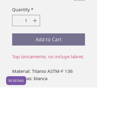
Quantity
*
Add to Cart
Top únicamente, no incluye labret.
Material: Titanio ASTM-F 136
Zirconias: blanca
RESEÑAS
Piercing preferido: Lóbulo, conch,
hélix, scapha, philtrum.
Perfectos para complementar tus
labrets o barbells rectos o curvos
de pin.