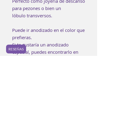
Perfecto como joyería de descanso
para pezones o bien un
lóbulo transversos.
Puede ir anodizado en el color que
prefieras.
Si te gustaría un anodizado
RESEÑAS
especial, puedes encontrarlo en
los "Extras" o bien puedes
agregarlo a tu bolsa aquí:
https://www.luzpurpura.com/prod
uct-page/anodizado-especial.
Cada pieza es elaborada a mano
buscando lograr los mejores
estándares de calidad. Es posible
encontrar pequeñas
imperfecciones en la joyería y
ningunas piezas serán