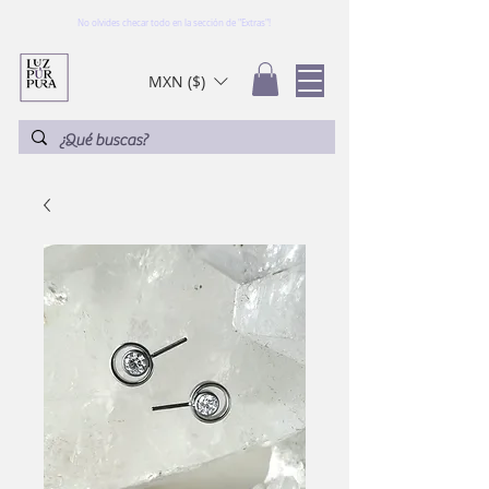
No olvides checar todo en la sección de "Extras"!
MXN ($)