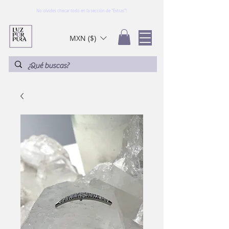
No olvides checar todo en la sección de "Extras"!
MXN ($)