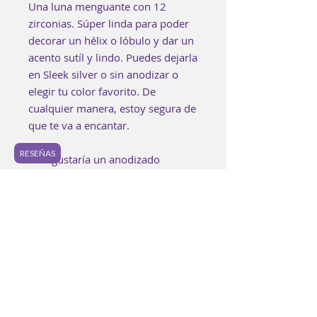
Una luna menguante con 12
zirconias. Súper linda para poder
decorar un hélix o lóbulo y dar un
acento sutíl y lindo. Puedes dejarla
en Sleek silver o sin anodizar o
elegir tu color favorito. De
cualquier manera, estoy segura de
que te va a encantar.
RESEÑAS
Si te gustaría un anodizado
especial, puedes encontrarlo en
los "Extras" o bien puedes
agregarlo a tu bolsa aquí:
https://www.luzpurpura.com/prod
uct-page/anodizado-especial.
Cada pieza es elaborada a mano
buscando lograr los mejores
estándares de calidad. Es posible