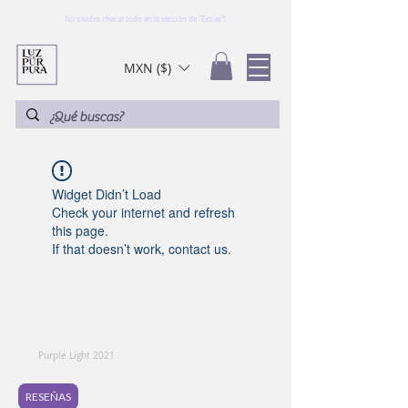
No olvides checar todo en la sección de "Extras"!
MXN ($)
Widget Didn’t Load
Check your internet and refresh
this page.
If that doesn’t work, contact us.
Purple Light 2021
RESEÑAS