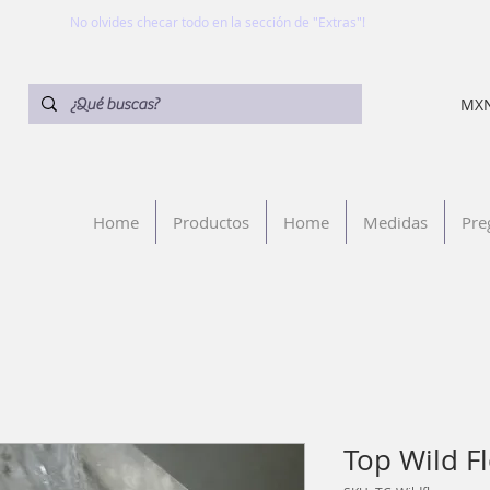
No olvides checar todo en la sección de "Extras"!
MXN
Home
Productos
Home
Medidas
Pre
Top Wild F