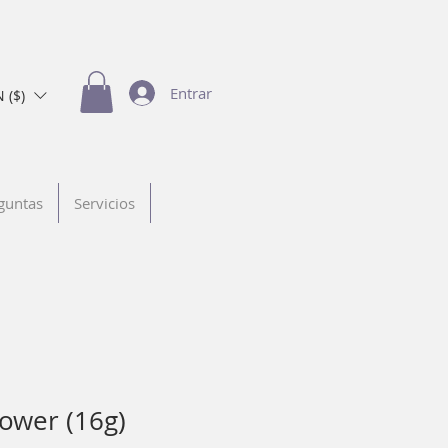
Entrar
 ($)
guntas
Servicios
lower (16g)