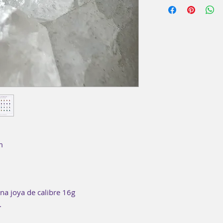
pieza. No es necesar
m
una joya de calibre 16g
.