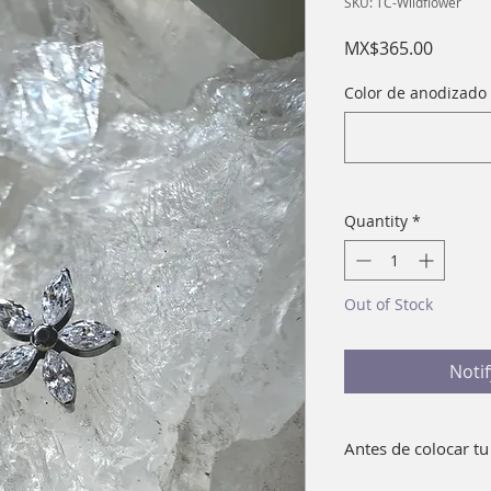
SKU: TC-Wildflower
Price
MX$365.00
Color de anodizado 
Quantity
*
Out of Stock
Noti
Antes de colocar tu
Lava bien con agua 