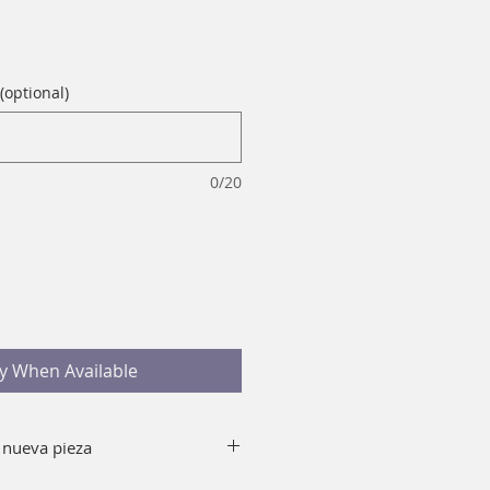
(optional)
0/20
fy When Available
 nueva pieza
y jabón quitando el top de tu