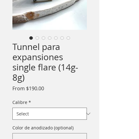
Tunnel para
expansiones
single flare (14g-
8g)
Sale
From
$190.00
Price
Calibre
*
Color de anodizado (optional)