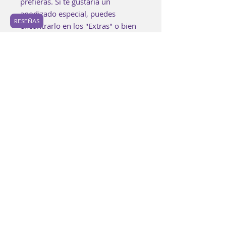
prefieras. Si te gustaría un
anodizado especial, puedes
RESEÑAS
encontrarlo en los "Extras" o bien
puedes agregarlo a tu bolsa aquí:
https://www.luzpurpura.com/prod
uct-page/anodizado-especial.
Cada pieza es elaborada buscando
lograr los mejores estándares de
calidad. Es posible encontrar
pequeñas imperfecciones en la
joyería y ningunas piezas serán
completamente idénticas.
Los colores de anodizado de igual
manera pueden variar ligeramente
a la foto y entre piezas.