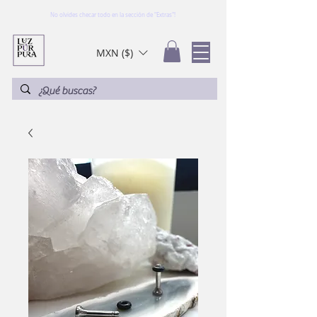
No olvides checar todo en la sección de "Extras"!
MXN ($)